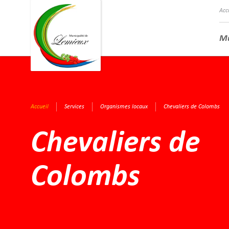
Acc
Mu
Accueil
Services
Organismes locaux
Chevaliers de Colombs
Chevaliers de
Colombs