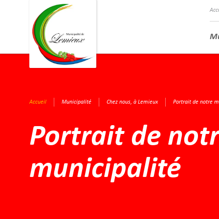
Acc
Mu
Accueil
Municipalité
Chez nous, à Lemieux
Portrait de notre m
Portrait de not
municipalité