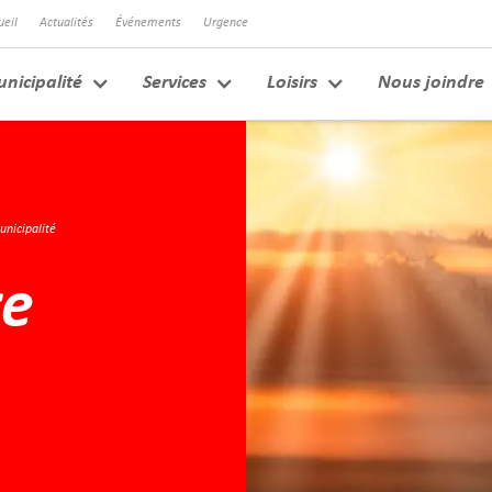
ueil
Actualités
Événements
Urgence
nicipalité
Services
Loisirs
Nous joindre
unicipalité
re