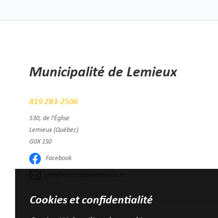
Municipalité de Lemieux
819 283-2506
530, de l'Église
Lemieux (Québec)
G0X 1S0
Facebook
info@municipalitelemieux.ca
Cookies et confidentialité