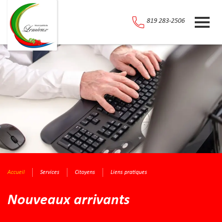
819 283-2506
Accueil
Services
Citoyens
Liens pratiques
Nouveaux arrivants