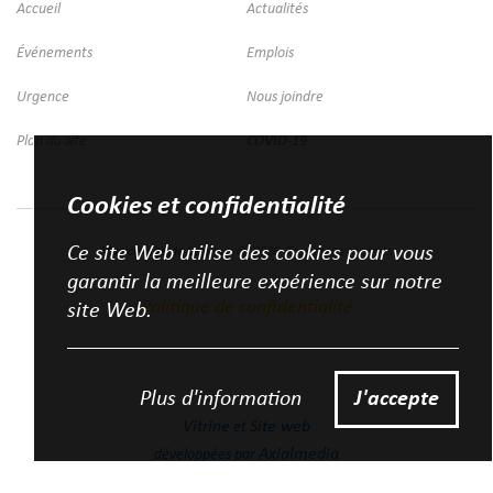
Accueil
Actualités
Événements
Emplois
Urgence
Nous joindre
Plan du site
COVID-19
Cookies et confidentialité
Ce site Web utilise des cookies pour vous
Municipalité de Lemieux
©
2026
Tous droits réservés
garantir la meilleure expérience sur notre
Politique de confidentialité
site Web.
Plus d'information
J'accepte
Vitrine
Site web
et
Axialmedia
développées par